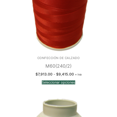
CONFECCIÓN DE CALZADO
M60(240/2)
Rango
$
7,913.00
-
$
9,415.00
+ iva
de
precios:
Seleccionar opciones
desde
$7,913.00
hasta
$9,415.00