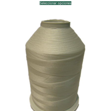
precios:
Seleccionar opciones
desde
$2,448.00
hasta
$2,812.00