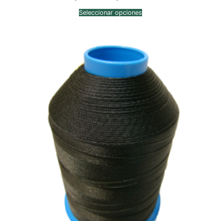
de
precios:
Seleccionar opciones
desde
$2,448.00
hasta
$2,812.00