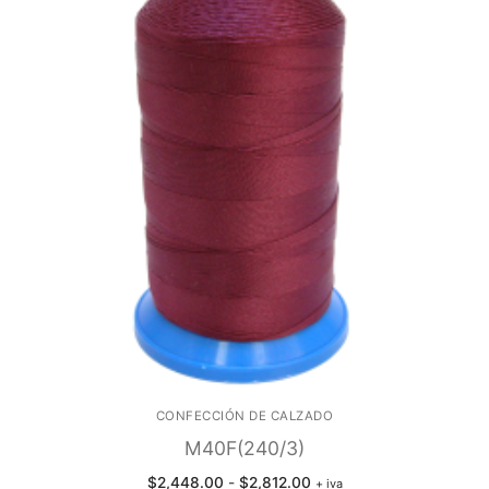
CONFECCIÓN DE CALZADO
M40F(240/3)
Rango
$
2,448.00
-
$
2,812.00
+ iva