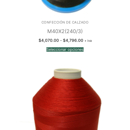
CONFECCIÓN DE CALZADO
M40X2(240/3)
Rango
$
4,070.00
-
$
4,796.00
+ iva
de
precios:
Seleccionar opciones
desde
$4,070.00
hasta
$4,796.00