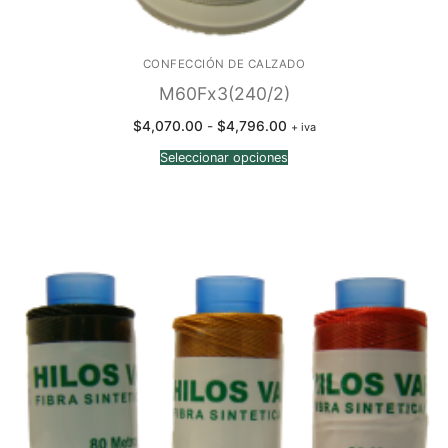
CONFECCIÓN DE CALZADO
M60Fx3(240/2)
Rango
$
4,070.00
-
$
4,796.00
+ iva
de
precios:
Seleccionar opciones
desde
$4,070.00
hasta
$4,796.00