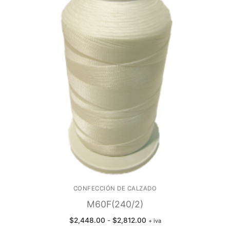
CONFECCIÓN DE CALZADO
M60F(240/2)
Rango
$
2,448.00
-
$
2,812.00
+ iva
de