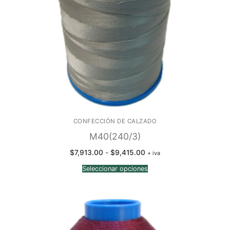
CONFECCIÓN DE CALZADO
M40(240/3)
Rango
$
7,913.00
-
$
9,415.00
+ iva
de
precios:
Seleccionar opciones
desde
$7,913.00
hasta
$9,415.00