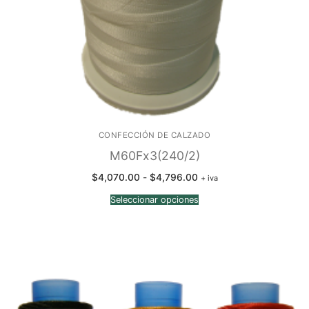
CONFECCIÓN DE CALZADO
M60Fx3(240/2)
Rango
$
4,070.00
-
$
4,796.00
+ iva
de
precios:
Seleccionar opciones
desde
$4,070.00
hasta
$4,796.00