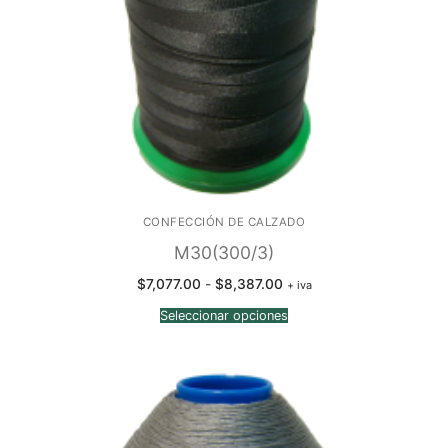
CONFECCIÓN DE CALZADO
M30(300/3)
Rango
$
7,077.00
-
$
8,387.00
+ iva
de
precios:
Seleccionar opciones
desde
$7,077.00
hasta
$8,387.00