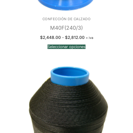
CONFECCIÓN DE CALZADO
M40F(240/3)
Rango
$
2,448.00
-
$
2,812.00
+ iva
de
precios:
Seleccionar opciones
desde
$2,448.00
hasta
$2,812.00