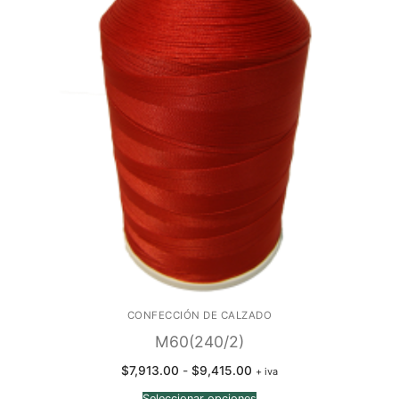
CONFECCIÓN DE CALZADO
M60(240/2)
Rango
$
7,913.00
-
$
9,415.00
+ iva
de
precios:
Seleccionar opciones