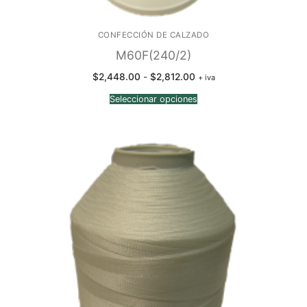
CONFECCIÓN DE CALZADO
M60F(240/2)
Rango
$
2,448.00
-
$
2,812.00
+ iva
de
precios:
Seleccionar opciones
desde
$2,448.00
hasta
$2,812.00