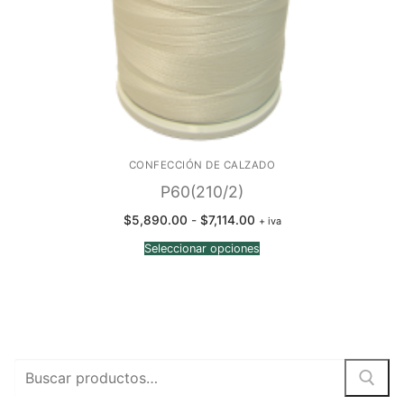
CONFECCIÓN DE CALZADO
P60(210/2)
Rango
$
5,890.00
-
$
7,114.00
+ iva
de
precios:
Seleccionar opciones
desde
$5,890.00
hasta
$7,114.00
Buscar
por: