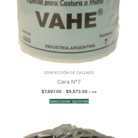
CONFECCIÓN DE CALZADO
Cera N°7
Rango
$
7,697.00
-
$
9,673.00
+ iva
de
precios:
Seleccionar opciones
desde
$7,697.00
hasta
$9,673.00