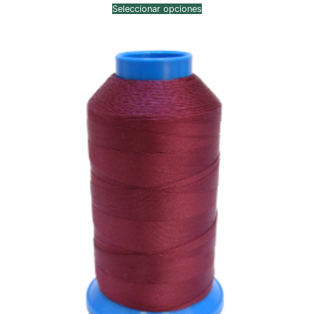
precios:
Seleccionar opciones
desde
$7,913.00
hasta
$9,415.00