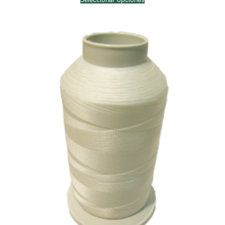
desde
$7,913.00
hasta
$9,415.00