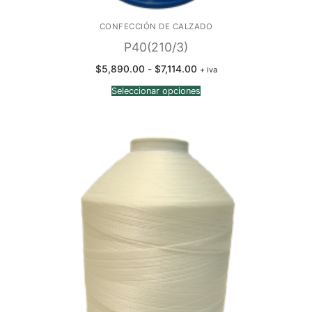
CONFECCIÓN DE CALZADO
P40(210/3)
Rango
$
5,890.00
-
$
7,114.00
+ iva
de
precios:
Seleccionar opciones
desde
$5,890.00
hasta
$7,114.00