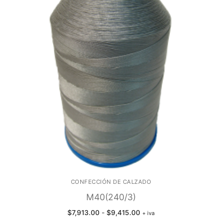
CONFECCIÓN DE CALZADO
M40(240/3)
Rango
$
7,913.00
-
$
9,415.00
+ iva
de