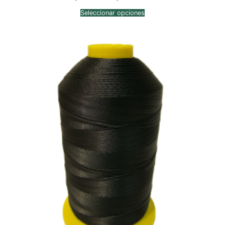
de
precios:
Seleccionar opciones
desde
$7,697.00
hasta
$9,673.00