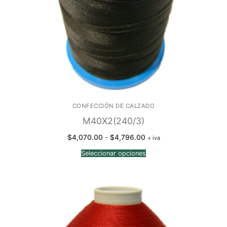
CONFECCIÓN DE CALZADO
M40X2(240/3)
Rango
$
4,070.00
-
$
4,796.00
+ iva
de
precios:
Seleccionar opciones
desde
$4,070.00
hasta
$4,796.00