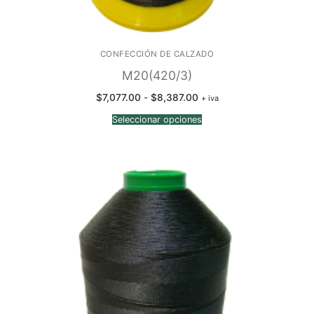
CONFECCIÓN DE CALZADO
M20(420/3)
Rango
$
7,077.00
-
$
8,387.00
+ iva
de
precios:
Seleccionar opciones
desde
$7,077.00
hasta
$8,387.00